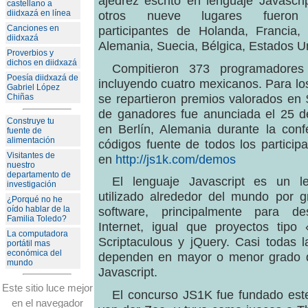
ajedrez escrito en lenguaje Javascri
castellano a
otros nueve lugares fueron
diidxazá en línea
participantes de Holanda, Francia, 
Canciones en
diidxazá
Alemania, Suecia, Bélgica, Estados U
Proverbios y
dichos en diidxazá
Compitieron 373 programadore
Poesía diidxazá de
incluyendo cuatro mexicanos. Para lo
Gabriel López
se repartieron premios valorados en 
Chiñas
de ganadores fue anunciada el 25 d
Construye tu
en Berlín, Alemania durante la con
fuente de
alimentación
códigos fuente de todos los particip
Visitantes de
en
http://js1k.com/demos
nuestro
departamento de
El lenguaje Javascript es un le
investigación
utilizado alrededor del mundo por 
¿Porqué no he
oído hablar de la
software, principalmente para des
Familia Toledo?
Internet, igual que proyectos tip
La computadora
Scriptaculous y jQuery. Casi todas l
portátil mas
económica del
dependen en mayor o menor grado d
mundo
Javascript.
Este sitio luce mejor
El concurso JS1K fue fundado est
en el navegador