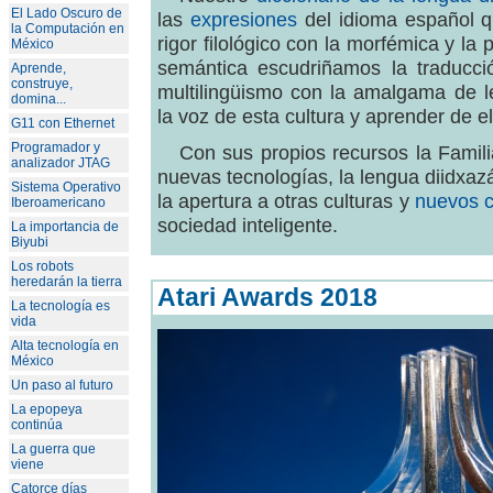
El Lado Oscuro de
las
expresiones
del idioma español q
la Computación en
rigor filológico con la morfémica y la p
México
semántica escudriñamos la traducció
Aprende,
construye,
multilingüismo con la amalgama de l
domina...
la voz de esta cultura y aprender de el
G11 con Ethernet
Programador y
Con sus propios recursos la Famil
analizador JTAG
nuevas tecnologías, la lengua diidxazá,
Sistema Operativo
la apertura a otras culturas y
nuevos c
Iberoamericano
sociedad inteligente.
La importancia de
Biyubi
Los robots
heredarán la tierra
Atari Awards 2018
La tecnología es
vida
Alta tecnología en
México
Un paso al futuro
La epopeya
continúa
La guerra que
viene
Catorce días