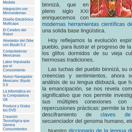
Medida
binnizá, que en
Integración con
pleno siglo XXI
Microsistemas
enriquecemos con
Diseño Electrónico
modernas herramientas científicas d
Multicapa
una solida base lingüística.
El Cerebro del
Robot
Hoy reflejamos la evolución espir
Alrededor del Orbe
con Biyubi 5.2
pueblo, para ilustrar el progreso de l
Computadoras
los glifos dormidos de su vieja c
Mexicanas
hermosas tradiciones.
Labor Impulsada
por el
Las luchas del pueblo binnizá, su o
Conocimiento
creencias y sentimientos, ahora 
Nuevo Navegador
Mexicano: Biyubi
análisis de su lengua diidxazá, que 
5.0
la emancipación, se nos revela co
La Informática en
significativo que nos permite invest
la Computadora
G6
sus múltiples conexiones con 
Produce y Graba
repercusiones prácticas: permite la tr
tus DVD
desciframiento de
claves de 
Creación
secuenciador del genoma humano, etc
Tecnológica que
Genera
Conocimientos
Nuestro
diccionario de la lengua d