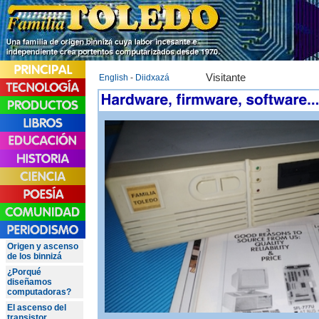
Visitante
English
-
Diidxazá
Origen y ascenso
de los binnizá
¿Porqué
diseñamos
computadoras?
El ascenso del
transistor