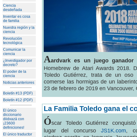
Ciencia
desdeñada
Inventar es cosa
de familia
Nuestra región y la
ciencia
Revolución
tecnológica
Comunicar la
ciencia
A
ardvark es un juego ganador
d
¿Investigador por
decreto?
Homebrew de Atari Awards 2018. De
El poder de la
Toledo Gutiérrez, trata de un oso
ciencia
comerse las hormigas de un laberint
Noticias anteriores
23 de febrero de 2019 en Vancouver,
Boletín #13 (PDF)
Boletín #12 (PDF)
La Familia Toledo gana el 
El único
diccionario
Ó
diidxazá con
scar Toledo Gutiérrez conquistó
¡23600
definiciones!
lugar del concurso
JS1K.com
, c
El único traductor