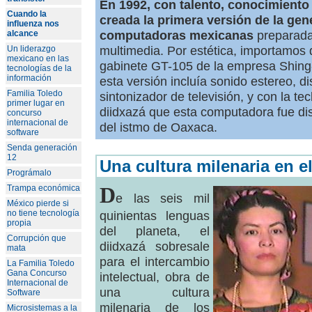
En 1992, con talento, conocimiento 
Cuando la
creada la primera versión de la ge
influenza nos
computadoras mexicanas
preparada
alcance
multimedia. Por estética, importamos
Un liderazgo
mexicano en las
gabinete GT-105 de la empresa Shing-
tecnologías de la
información
esta versión incluía sonido estereo, d
Familia Toledo
sintonizador de televisión, y con la t
primer lugar en
diidxazá que esta computadora fue di
concurso
internacional de
del istmo de Oaxaca.
software
Senda generación
12
Una cultura milenaria en el
Prográmalo
D
Trampa económica
e las seis mil
México pierde si
no tiene tecnología
quinientas lenguas
propia
del planeta, el
Corrupción que
diidxazá sobresale
mata
para el intercambio
La Familia Toledo
Gana Concurso
intelectual, obra de
Internacional de
una cultura
Software
milenaria de los
Microsistemas a la