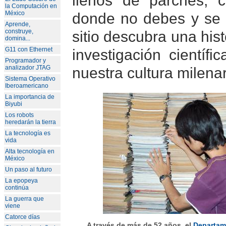
la Computación en
donde no debes y se 
México
Aprende,
sitio descubra una his
construye,
domina...
investigación científi
G11 con Ethernet
Programador y
nuestra cultura milenar
analizador JTAG
Sistema Operativo
Iberoamericano
La importancia de
Biyubi
Los robots
heredarán la tierra
La tecnología es
vida
Alta tecnología en
México
Un paso al futuro
La epopeya
continúa
La guerra que
viene
Catorce días
A través de más de 52 años, el
Departam