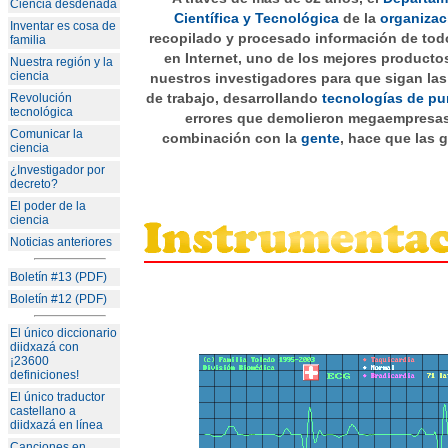
Ciencia desdeñada
Científica y Tecnológica
de la
organizac
Inventar es cosa de
recopilado y procesado información de tod
familia
en Internet, uno de los mejores producto
Nuestra región y la
ciencia
nuestros investigadores para que sigan la
de trabajo, desarrollando
tecnologías de pu
Revolución
tecnológica
errores que demolieron megaempresas
Comunicar la
combinación con la
gente
, hace que las 
ciencia
¿Investigador por
decreto?
El poder de la
ciencia
Noticias anteriores
Boletín #13 (PDF)
Boletín #12 (PDF)
El único diccionario
diidxazá con
¡23600
definiciones!
El único traductor
castellano a
diidxazá en línea
Canciones en