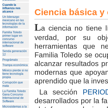
Cuando la
influenza nos
Ciencia básica y 
alcance
Un liderazgo
mexicano en las
L
tecnologías de la
a ciencia no tiene 
información
Familia Toledo
verdad, por su obj
primer lugar en
concurso
internacional de
herramientas que ne
software
Senda generación
Familia Toledo se ocu
12
Prográmalo
alcanzar resultados p
Trampa económica
modernas que apoyan l
México pierde si no
tiene tecnología
propia
aprendido que la inves
Corrupción que
mata
La sección
PERIO
La Familia Toledo
Gana Concurso
Internacional de
desarrollados por la 
Software
Microsistemas a la