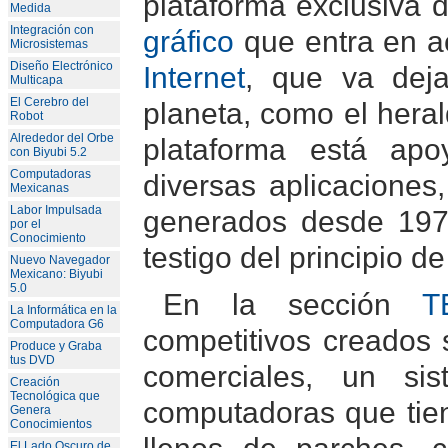
plataforma exclusiva
Medida
Integración con
gráfico
que entra en a
Microsistemas
Diseño Electrónico
Internet
, que va deja
Multicapa
El Cerebro del
planeta, como el hera
Robot
Alrededor del Orbe
plataforma está apo
con Biyubi 5.2
Computadoras
diversas aplicacione
Mexicanas
Labor Impulsada
generados desde 197
por el
Conocimiento
testigo del principio de
Nuevo Navegador
Mexicano: Biyubi
5.0
En la sección
T
La Informática en la
Computadora G6
competitivos creados
Produce y Graba
tus DVD
comerciales, un si
Creación
Tecnológica que
computadoras que tien
Genera
Conocimientos
llenos de parches, 
El Lado Oscuro de