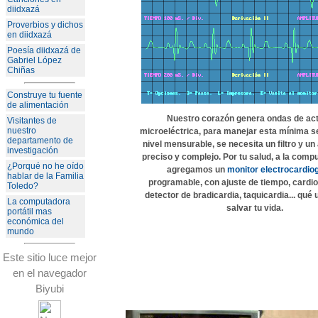
diidxazá
Proverbios y dichos
en diidxazá
Poesía diidxazá de
Gabriel López
Chiñas
Construye tu fuente
de alimentación
Nuestro corazón
genera ondas de act
Visitantes de
nuestro
microeléctrica, para manejar esta mínima s
departamento de
nivel mensurable, se necesita un filtro y un
investigación
preciso y complejo. Por tu salud, a la comp
¿Porqué no he oído
agregamos un
monitor electrocardio
hablar de la Familia
programable, con ajuste de tiempo, cardi
Toledo?
detector de bradicardia, taquicardia... qué 
La computadora
salvar tu vida.
portátil mas
económica del
mundo
Este sitio luce mejor
en el navegador
Biyubi